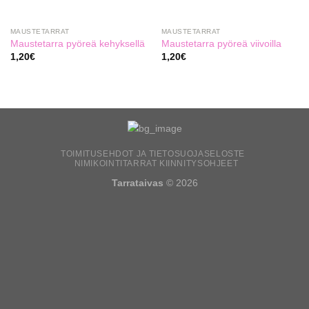
MAUSTETARRAT
MAUSTETARRAT
Maustetarra pyöreä kehyksellä
Maustetarra pyöreä viivoilla
1,20
€
1,20
€
TOIMITUSEHDOT JA TIETOSUOJASELOSTE
NIMIKOINTITARRAT KIINNITYSOHJEET
Tarrataivas
© 2026