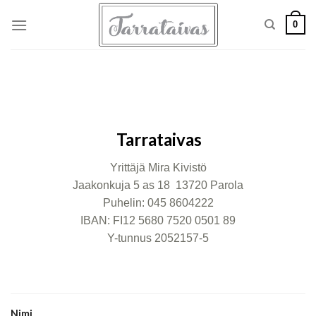
Skip
0
to
content
Tarrataivas
Yrittäjä Mira Kivistö
Jaakonkuja 5 as 18 13720 Parola
Puhelin: 045 8604222
IBAN: FI12 5680 7520 0501 89
Y-tunnus 2052157-5
Nimi