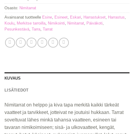
Osasto:
Nimitarrat
Avainsanat tuotteelle
Esine
,
Esineet
,
Eskari
,
Harrastukset
,
Harrastus
,
Koulu
,
Merkitse tarroilla
,
Nimikointi
,
Nimitarrat
,
Päiväkoti
,
Pesunkestävä
,
Tarra
,
Tarrat
KUVAUS
LISÄTIEDOT
Nimitarrat on helppo ja kiva tapa merkitä kaikki tärkeät
vaatteet ja tarvikkeet, jotteivat ne joutuisi hukkaan. Tarrat
soveltuvat lähes minkä tahansa vaatteen, esineen tai
tavaran nimikoimiseen; sisä- ja ulkovaatteet, kengät,