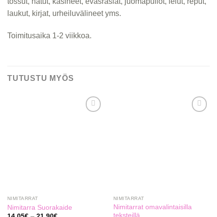
tossut, hatut, käsineet, eväsrasiat, juomapullot, lelut, reput,
laukut, kirjat, urheiluvälineet yms.
Toimitusaika 1-2 viikkoa.
TUTUSTU MYÖS
Add to
Add to
Wishlist
Wishlist
NIMITARRAT
NIMITARRAT
Nimitarrat omavalintaisilla
Nimitarra Suorakaide
teksteillä
14,05
€
–
21,90
€