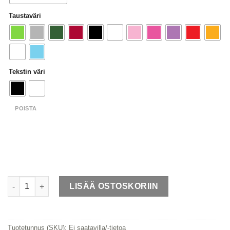
Taustaväri
Tekstin väri
POISTA
Nimitarra Pyöreä määrä
LISÄÄ OSTOSKORIIN
Tuotetunnus (SKU):
Ei saatavilla/-tietoa